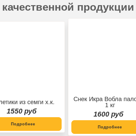
качественной продукции
Снек Икра Вобла пал
летики из семги х.к.
1 кг
1550 руб
1600 руб
Подробнее
Подробнее