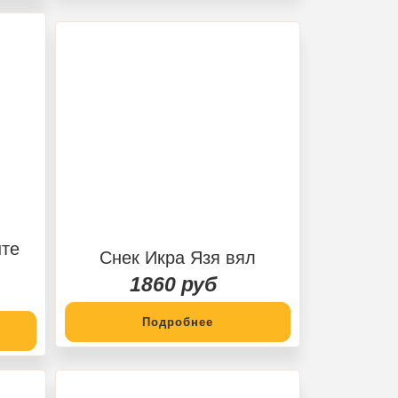
нте
Снек Икра Язя вял
1860 руб
Подробнее