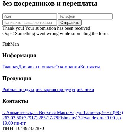
без посредников и переплаты
Thank you! Your submission has been received!
Oops! Something went wrong while submitting the form.
FishMan
Информация
Главная
Доставка и оплата
О компании
Контакты
Продукция
Рыбная продукция
Сырная продукуция
Снеки
Контакты
г. Альметьевск, с. Верхняя Мактама, ул. Галиева, 9а
+7 (987)
263 03 50
+7 (917) 285-27-78
Fishmans13@yandex.ru
с 9.00 до
19.00 пн-пт
ИНН-
164492332870