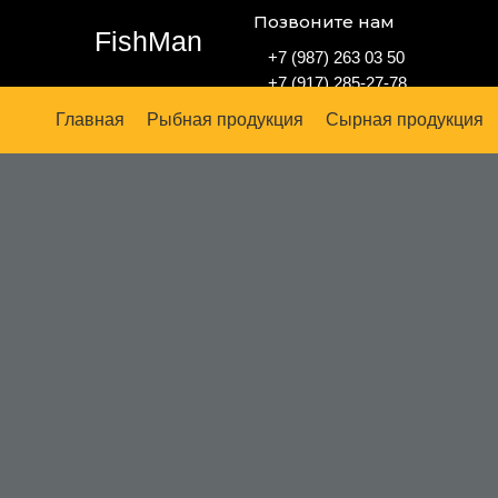
Позвоните нам
FishMan
+7 (987) 263 03 50
+7 (917) 285-27-78
Главная
Рыбная продукция
Сырная продукция