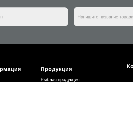
К
рмация
Продукция
Рыбная продукция
а и оплата
Сырная продукуция
ании
Снеки
ты