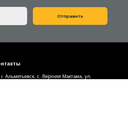
онтакты
г. Альметьевск, с. Верхняя Мактама, ул.
Галиева, 9а
+7 (987) 263 03 50
+7 (917) 285-27-78
Fishmans13@yandex.ru
с 9.00 до 19.00 пн-пт