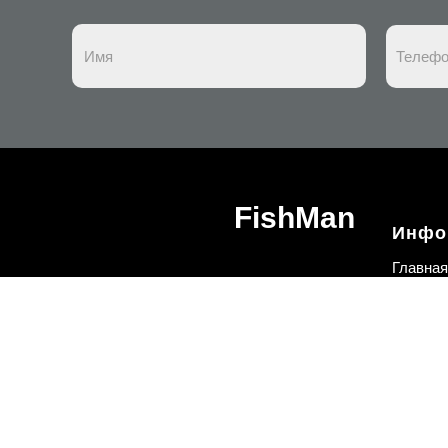
FishMan
Инфо
Главная
Доставк
О комп
Контак