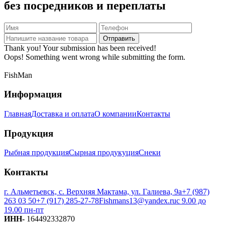
без посредников и переплаты
Thank you! Your submission has been received!
Oops! Something went wrong while submitting the form.
FishMan
Информация
Главная
Доставка и оплата
О компании
Контакты
Продукция
Рыбная продукция
Сырная продукуция
Снеки
Контакты
г. Альметьевск, с. Верхняя Мактама, ул. Галиева, 9а
+7 (987)
263 03 50
+7 (917) 285-27-78
Fishmans13@yandex.ru
с 9.00 до
19.00 пн-пт
ИНН-
164492332870