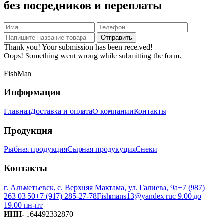
без посредников и переплаты
Thank you! Your submission has been received!
Oops! Something went wrong while submitting the form.
FishMan
Информация
Главная
Доставка и оплата
О компании
Контакты
Продукция
Рыбная продукция
Сырная продукуция
Снеки
Контакты
г. Альметьевск, с. Верхняя Мактама, ул. Галиева, 9а
+7 (987)
263 03 50
+7 (917) 285-27-78
Fishmans13@yandex.ru
с 9.00 до
19.00 пн-пт
ИНН-
164492332870