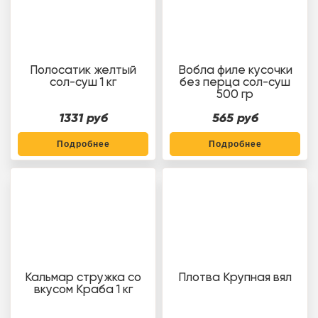
Полосатик желтый
Вобла филе кусочки
сол-суш 1 кг
без перца сол-суш
500 гр
1331 руб
565 руб
Подробнее
Подробнее
Кальмар стружка со
Плотва Крупная вял
вкусом Краба 1 кг