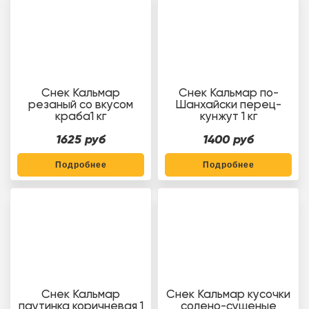
Снек Кальмар
Снек Кальмар по-
резаный со вкусом
Шанхайски перец-
краба1 кг
кунжут 1 кг
1625 руб
1400 руб
Подробнее
Подробнее
Снек Кальмар
Снек Кальмар кусочки
паутинка коричневая 1
солено-сушеные