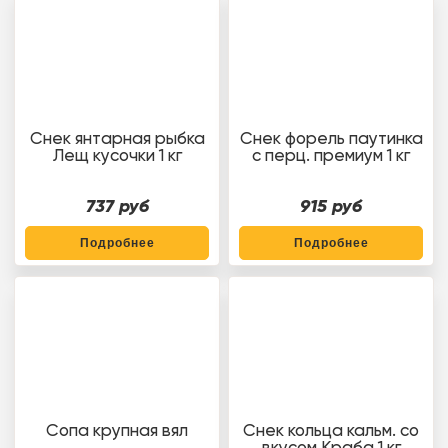
Снек янтарная рыбка
Снек форель паутинка
Лещ кусочки 1 кг
с перц. премиум 1 кг
737 руб
915 руб
Подробнее
Подробнее
Сопа крупная вял
Снек кольца кальм. со
вкусом Краба 1 кг