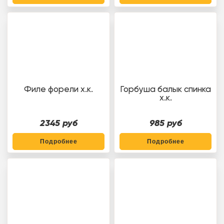
Филе форели х.к.
Горбуша балык спинка
х.к.
2345 руб
985 руб
Подробнее
Подробнее