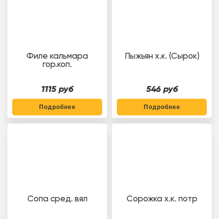
Филе кальмара
Пыжьян х.к. (Сырок)
гор.коп.
1115 руб
546 руб
Подробнее
Подробнее
Сопа сред. вял
Сорожка х.к. потр