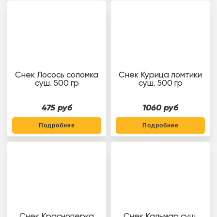
Снек Лосось соломка
Снек Курица ломтики
суш. 500 гр
суш. 500 гр
475 руб
1060 руб
Подробнее
Подробнее
Снек Красноперка
Снек Кальмар суш.