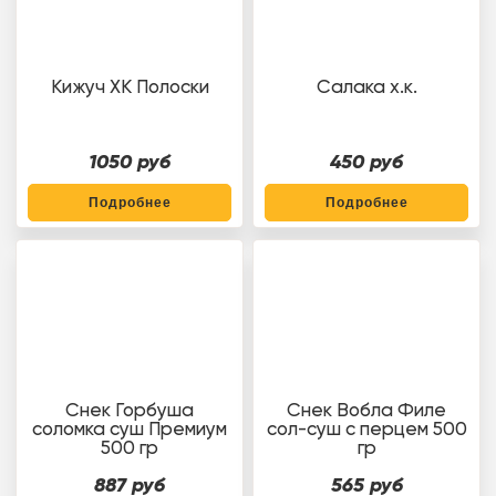
Кижуч ХК Полоски
Салака х.к.
1050 руб
450 руб
Подробнее
Подробнее
Снек Горбуша
Снек Вобла Филе
соломка суш Премиум
сол-суш с перцем 500
500 гр
гр
887 руб
565 руб